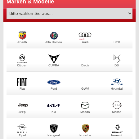
Marken & Modelle
Abarth
Alfa Romeo
Audi
BYD
Citroen
CUPRA
Dacia
DS
Fiat
Ford
GWM
Hyundai
Jeep
Kia
Mazda
Nissan
Opel
Peugeot
Porsche
Renault