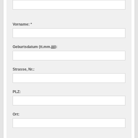
Vorname: *
Geburtsdatum (tt.mm.jjjj):
Strasse, Nr.:
PLZ:
Ort: