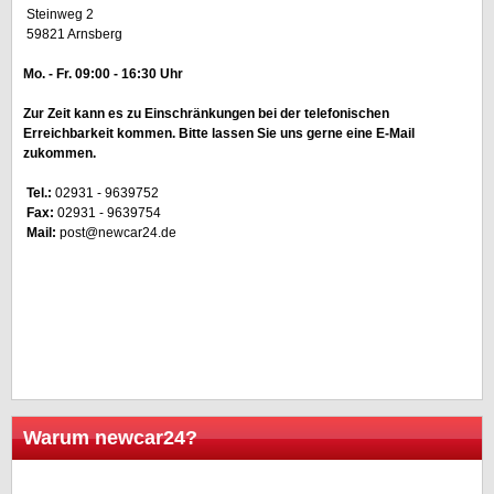
Steinweg 2
59821 Arnsberg
Mo. - Fr. 09:00 - 16:30 Uhr
Zur Zeit kann es zu Einschränkungen bei der telefonischen
Erreichbarkeit kommen. Bitte lassen Sie uns gerne eine E-Mail
zukommen.
Tel.:
02931 - 9639752
Fax:
02931 - 9639754
Mail:
post@newcar24.de
Warum newcar24?