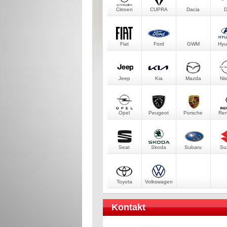
Citroen
CUPRA
Dacia
Fiat
Ford
GWM
Hyu
Jeep
Kia
Mazda
Ni
Opel
Peugeot
Porsche
Ren
Seat
Skoda
Subaru
Su
Toyota
Volkswagen
Kontakt