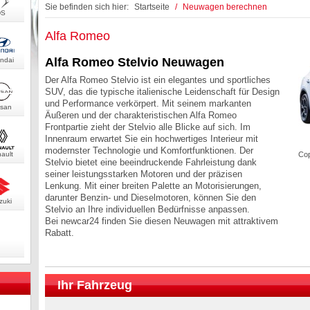
Sie befinden sich hier:
Startseite
/
Neuwagen berechnen
DS
Alfa Romeo
Alfa Romeo Stelvio Neuwagen
ndai
Der Alfa Romeo Stelvio ist ein elegantes und sportliches
SUV, das die typische italienische Leidenschaft für Design
und Performance verkörpert. Mit seinem markanten
ssan
Äußeren und der charakteristischen Alfa Romeo
Frontpartie zieht der Stelvio alle Blicke auf sich. Im
Innenraum erwartet Sie ein hochwertiges Interieur mit
modernster Technologie und Komfortfunktionen. Der
ault
Cop
Stelvio bietet eine beeindruckende Fahrleistung dank
seiner leistungsstarken Motoren und der präzisen
Lenkung. Mit einer breiten Palette an Motorisierungen,
darunter Benzin- und Dieselmotoren, können Sie den
zuki
Stelvio an Ihre individuellen Bedürfnisse anpassen.
Bei newcar24 finden Sie diesen Neuwagen mit attraktivem
Rabatt.
Ihr Fahrzeug