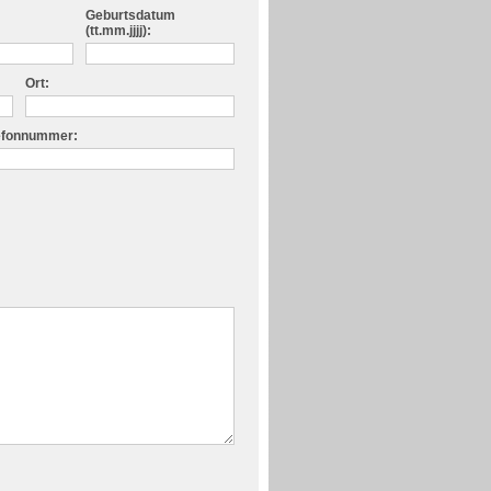
Geburtsdatum
(tt.mm.jjjj):
Ort:
lefonnummer: