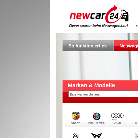
So funktioniert es
Neuwage
Marken & Modelle
Abarth
Alfa Romeo
Audi
B